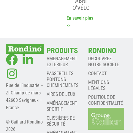
ABRI
O’VÉLO
En savoir plus
->
PRODUITS
RONDINO
AMÉNAGEMENT
DÉCOUVREZ
EXTÉRIEUR
NOTRE SOCIÉTÉ
PASSERELLES
CONTACT
PONTONS
MENTIONS
Rue de l’industrie –
CHEMINEMENTS
LÉGALES
ZI Champ de mars
AIRES DE JEUX
POLITIQUE DE
42600 Savigneux –
AMÉNAGEMENT
CONFIDENTIALITÉ
France
SPORTIF
GLISSIÈRES DE
© Gaillard Rondino
SÉCURITÉ
2026
AMÉNAGEMENT