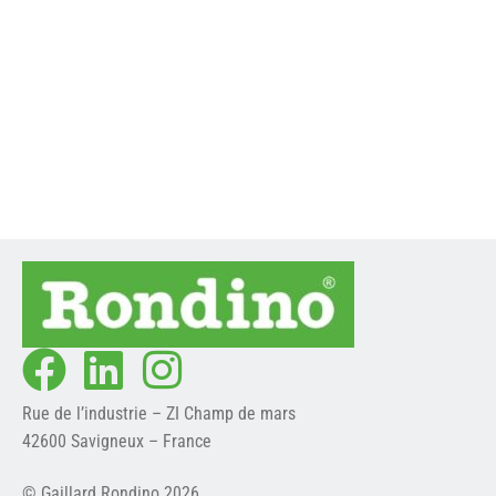
ESTANTE PARA ESQUIS
TABLERO DE B
En savoir plus ->
En savoir plus ->
Rue de l’industrie – ZI Champ de mars
42600 Savigneux – France
© Gaillard Rondino 2026